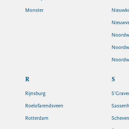
Monster
Nieuwk
Nieuwv
Noordwi
Noordwi
Noordwi
R
S
Rijnsburg
S’Grave
Roelofarendsveen
Sassen
Rotterdam
Scheven