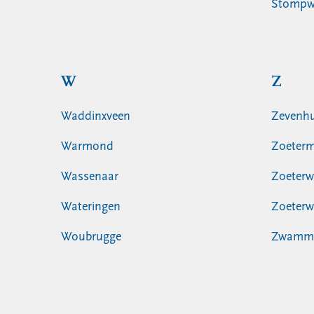
Stompw
W
Z
Waddinxveen
Zevenhu
Warmond
Zoeterm
Wassenaar
Zoeter
Wateringen
Zoeterw
Woubrugge
Zwamm