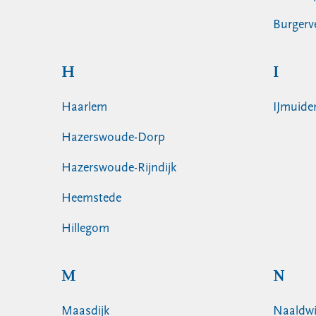
Burgerv
H
I
Haarlem
IJmuide
Hazerswoude-Dorp
Hazerswoude-Rijndijk
Heemstede
Hillegom
M
N
Maasdijk
Naaldwi