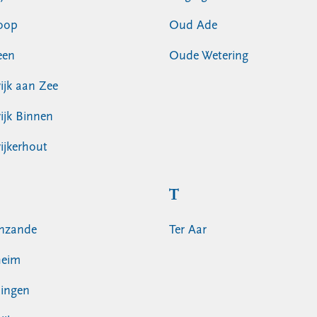
oop
Oud Ade
een
Oude Wetering
jk aan Zee
jk Binnen
jkerhout
T
nzande
Ter Aar
heim
ingen