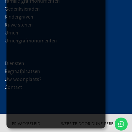
Familie grafmonumenten
Gedenksieraden
Kindergraven
Ruwe stenen
Urnen
Urnengrafmonumenten
Diensten
Begraafplaatsen
Uw woonplaats?
Contact
PRIVACYBELEID
WEBSITE DOOR DUNE PEBBLER