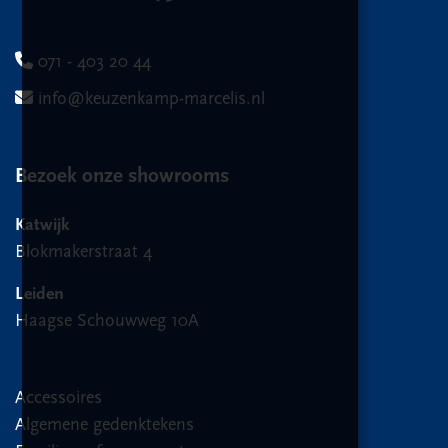
071 - 403 20 44
info@keuzenkamp-marcelis.nl
Bezoek onze showrooms
Katwijk
Blokmakerstraat 4
Leiden
Haagse Schouwweg 10A
Accessoires
Algemene gedenktekens