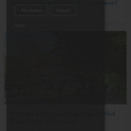
Laat ik mij begraven of laat ik mij cremeren?
Aanvaarden
Afwijzen
23 oktober 2025
Privacy
Nationale historie op de begraafplaats Oud
Eik en Duinen in Den Haag