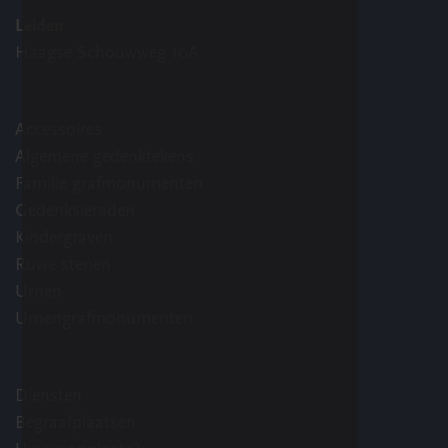
Leiden
Haagse Schouwweg 10A
Accessoires
Algemene gedenktekens
Familie grafmonumenten
Gedenksieraden
Kindergraven
Ruwe stenen
Urnen
Urnengrafmonumenten
Diensten
Begraafplaatsen