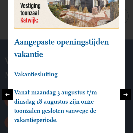
Aangepaste openingstijden
vakantie
Waarom Keuzenkamp &
Marcelis?
Vakantiesluiting
Vanaf maandag 3 augustus t/m
125 jaar ervaring
dinsdag 18 augustus zijn onze
toonzalen gesloten vanwege de
vakantieperiode.
Persoonlijke aandacht