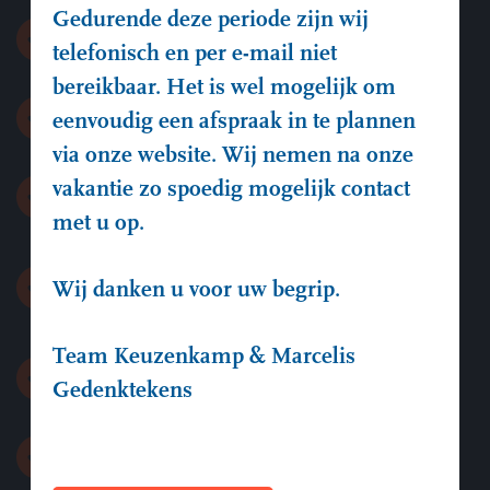
Gedurende deze periode zijn wij
Garanties op onze eindproducten
telefonisch en per e-mail niet
bereikbaar. Het is wel mogelijk om
Servicegericht
eenvoudig een afspraak in te plannen
via onze website. Wij nemen na onze
vakantie zo spoedig mogelijk contact
Vakmanschap met het hart
met u op.
Uitstekende prijs-kwaliteit
Wij danken u voor uw begrip.
verhouding
Team Keuzenkamp & Marcelis
Afspraak = Afspraak
Gedenktekens
Duurzame materialen