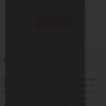
19 september 2025
Alle blogs
Gedenktekens
Bij Keuzenkamp & Marcelis gedenktekens ontwerpen
en maken wij met de grootste zorg persoonlijke en
bijzondere gedenktekens. U kunt bij ons in alle rust
rondkijken en inspiratie opdoen in een van onze
sfeervolle winkels in Leiden en Katwijk aan Zee.