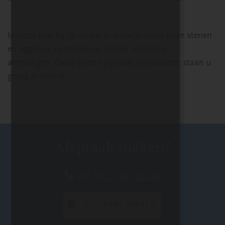
In onze tuin bij de winkel in Katwijk staan ruwe stenen
en liggen er zwerfkeien in allerlei vormen en
afmetingen. Onze goed opgeleide specialisten staan u
graag te woord
Afspraak maken?
Bel:
071 – 403 20 44
AFSPRAAK MAKEN