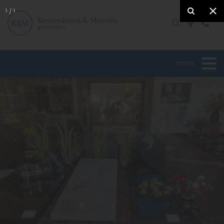
1
/
1
menu