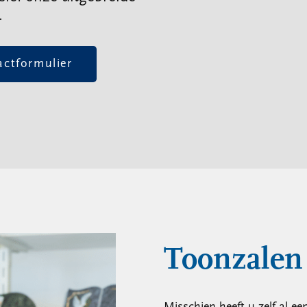
.
actformulier
Toonzalen