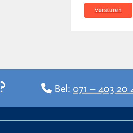
?
Bel:
071 – 403 20 