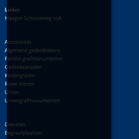
Leiden
Haagse Schouwweg 10A
Accessoires
Algemene gedenktekens
Familie grafmonumenten
Gedenksieraden
Kindergraven
Ruwe stenen
Urnen
Urnengrafmonumenten
Diensten
Begraafplaatsen