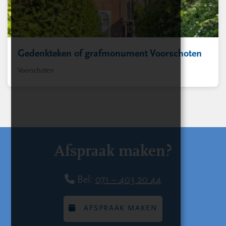
Gedenkteken of grafmonument Voorschoten
Voorschoten
Afspraak maken?
Bel:
071 – 403 20 44
AFSPRAAK MAKEN