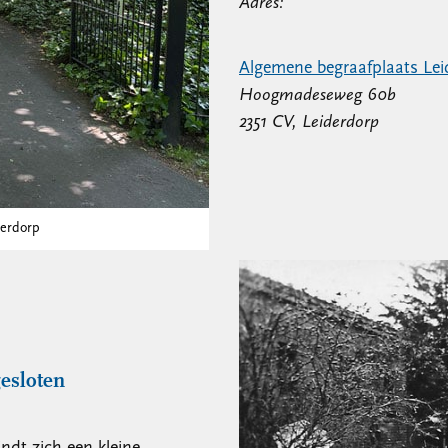
Adres:
Algemene begraafplaats Lei
Hoogmadeseweg 60b
2351 CV, Leiderdorp
derdorp
gesloten