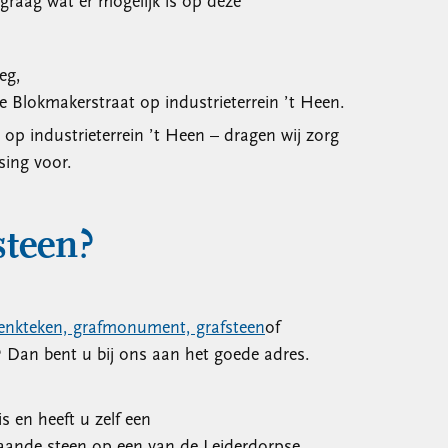
graag wat er mogelijk is op deze
eg,
 Blokmakerstraat op industrieterrein ’t Heen.
op industrieterrein ’t Heen – dragen wij zorg
sing voor.
steen?
enkteken, grafmonument, grafsteen
of
? Dan bent u bij ons aan het goede adres.
s en heeft u zelf een
taande steen op een van de Leiderdorpse