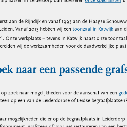
aafplaatsen in Leiderdorp dan adviseren
onze specialisten
u 
eerst aan de Rijndijk en vanaf 1993 aan de Haagse Schouww
 Leiden. Vanaf 2013 hebben wij een
toonzaal in Katwijk
aan de
2
. Onze werkplaats – tevens in Katwijk naast onze toonzaal 
ereiden wij de werkzaamheden voor de daadwerkelijke plaat
ek naar een passende graf
t op zoek naar mogelijkheden voor de aanschaf van een
ged
teen op een van de Leiderdorpse of Leidse begraafplaatsen
ar mogelijkheden die er op de begraafplaats in Leiderdorp i
afmonument, grafsteen of voor het restaureren van een bes