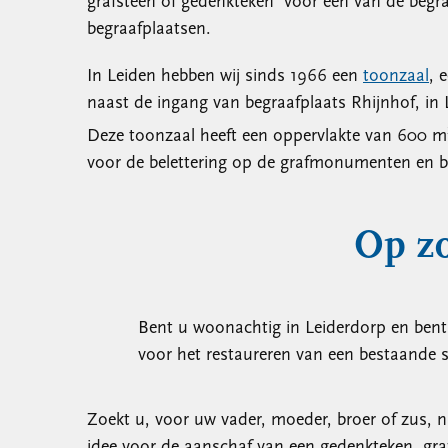
grafsteen of gedenkteken voor een van de begr
begraafplaatsen.
In Leiden hebben wij sinds 1966 een
toonzaal
, 
naast de ingang van begraafplaats Rhijnhof, in
Deze toonzaal heeft een oppervlakte van 600 m
voor de belettering op de grafmonumenten en b
Op zo
Bent u woonachtig in Leiderdorp en ben
voor het restaureren van een bestaande s
Zoekt u, voor uw vader, moeder, broer of zus, na
idee voor de aanschaf van een gedenkteken, gr