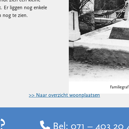
ndt zich een kleine
k. Er liggen nog enkele
 nog te zien.
Familiegraf
>> Naar overzicht woonplaatsen
?
Bel:
071 – 403 20 