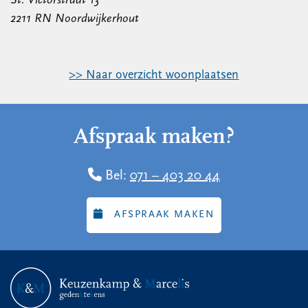
St. Victorstraat 13
2211 RN Noordwijkerhout
>> Naar overzicht woonplaatsen
Afspraak maken?
Bel:
071 – 403 20 44
AFSPRAAK MAKEN