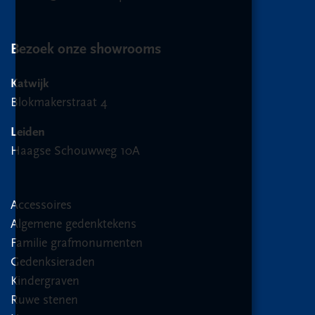
Bezoek onze showrooms
Katwijk
Blokmakerstraat 4
Leiden
Haagse Schouwweg 10A
Accessoires
Algemene gedenktekens
Familie grafmonumenten
Gedenksieraden
Kindergraven
Ruwe stenen