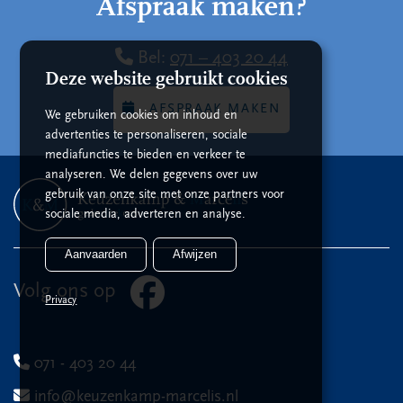
Afspraak maken?
Bel:
071 – 403 20 44
Deze website gebruikt cookies
AFSPRAAK MAKEN
We gebruiken cookies om inhoud en
advertenties te personaliseren, sociale
mediafuncties te bieden en verkeer te
analyseren. We delen gegevens over uw
gebruik van onze site met onze partners voor
sociale media, adverteren en analyse.
Aanvaarden
Afwijzen
Volg ons op
Privacy
071 - 403 20 44
info@keuzenkamp-marcelis.nl