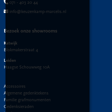
071 - 403 20 44
info@keuzenkamp-marcelis.nl
Bezoek onze showrooms
Katwijk
Blokmakerstraat 4
Leiden
Haagse Schouwweg 10A
Accessoires
Algemene gedenktekens
Familie grafmonumenten
Gedenksieraden