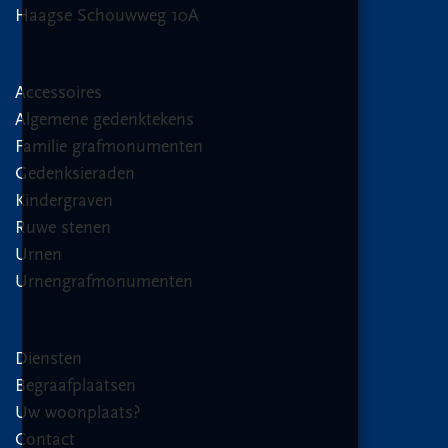
Haagse Schouwweg 10A
Accessoires
Algemene gedenktekens
Familie grafmonumenten
Gedenksieraden
Kindergraven
Ruwe stenen
Urnen
Urnengrafmonumenten
Diensten
Begraafplaatsen
Uw woonplaats?
Contact