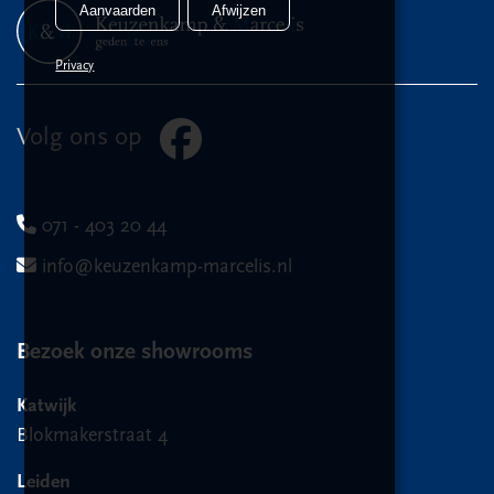
Aanvaarden
Afwijzen
Privacy
Volg ons op
071 - 403 20 44
info@keuzenkamp-marcelis.nl
Bezoek onze showrooms
Katwijk
Blokmakerstraat 4
Leiden