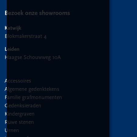
Bezoek onze showrooms
Katwijk
Blokmakerstraat 4
Leiden
Haagse Schouwweg 10A
Accessoires
Algemene gedenktekens
Familie grafmonumenten
Gedenksieraden
Kindergraven
Ruwe stenen
Urnen