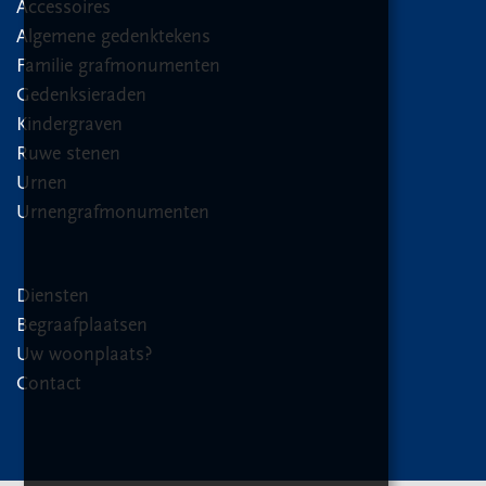
Accessoires
Algemene gedenktekens
Familie grafmonumenten
Gedenksieraden
Kindergraven
Ruwe stenen
Urnen
Urnengrafmonumenten
Diensten
Begraafplaatsen
Uw woonplaats?
Contact