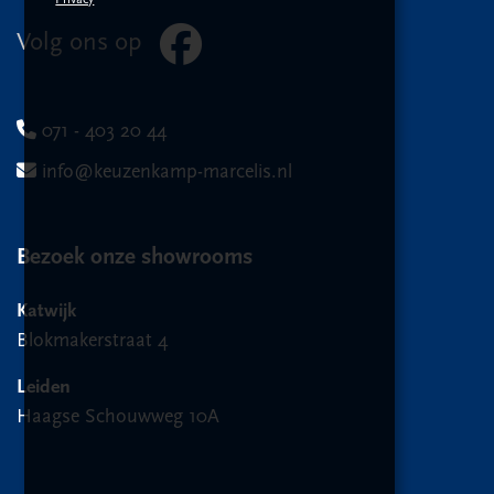
Volg ons op
071 - 403 20 44
info@keuzenkamp-marcelis.nl
Bezoek onze showrooms
Katwijk
Blokmakerstraat 4
Leiden
Haagse Schouwweg 10A