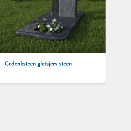
Gedenksteen gletsjers steen