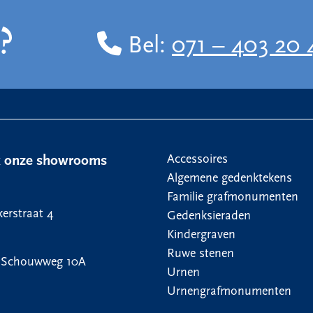
?
Bel:
071 – 403 20 
Accessoires
k onze showrooms
Algemene gedenktekens
Familie grafmonumenten
erstraat 4
Gedenksieraden
Kindergraven
Ruwe stenen
 Schouwweg 10A
Urnen
Urnengrafmonumenten