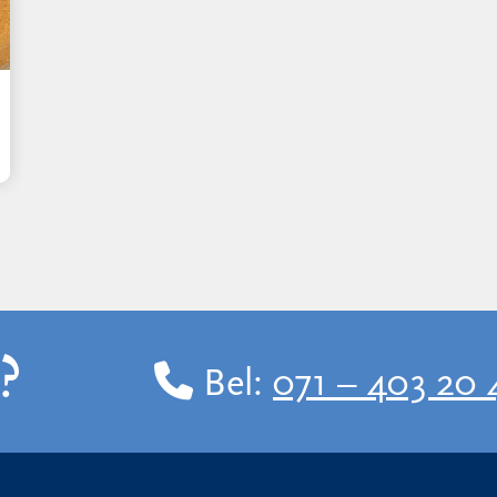
?
Bel:
071 – 403 20 