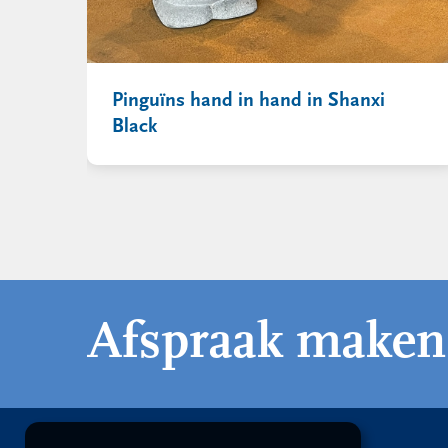
Pinguïns hand in hand in Shanxi
Black
Afspraak maken