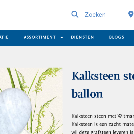
Zoeken
ATIE
ASSORTIMENT
DIENSTEN
BLOGS
Kalksteen s
ballon
Kalksteen steen met Witma
Kalksteen is een zacht mater
wij deze grafsteen leveren i