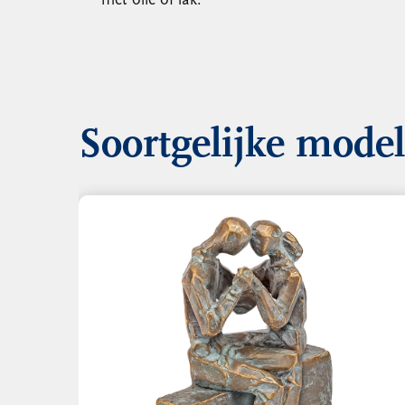
met olie of lak.
Soortgelijke mode