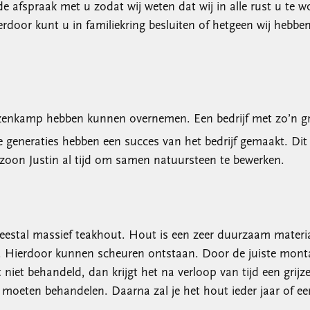
de afspraak met u zodat wij weten dat wij in alle rust u te
ierdoor kunt u in familiekring besluiten of hetgeen wij he
Keuzenkamp hebben kunnen overnemen. Een bedrijf met zo’n g
neraties hebben een succes van het bedrijf gemaakt. Dit ze
nzoon Justin al tijd om samen natuursteen te bewerken.
 meestal massief teakhout. Hout is een zeer duurzaam materi
. Hierdoor kunnen scheuren ontstaan. Door de juiste montage
et behandeld, dan krijgt het na verloop van tijd een grijze 
k moeten behandelen. Daarna zal je het hout ieder jaar of 