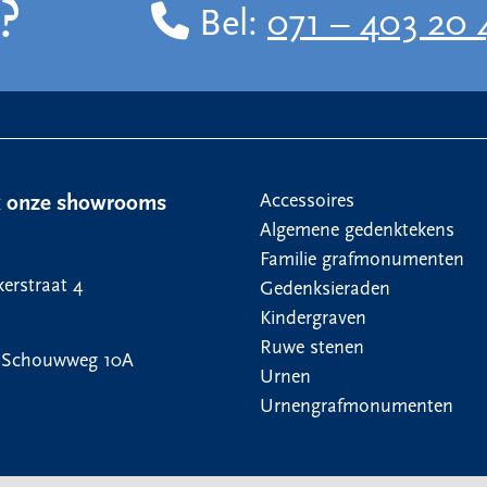
?
Bel:
071 – 403 20 
Accessoires
k onze showrooms
Algemene gedenktekens
Familie grafmonumenten
erstraat 4
Gedenksieraden
Kindergraven
Ruwe stenen
 Schouwweg 10A
Urnen
Urnengrafmonumenten