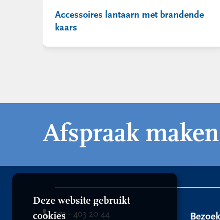
Accessoires lantaarn met brandende
kaars
Afspraak maken
Deze website gebruikt
071 - 403 20 44
cookies
Bezoe