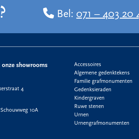
?
Bel:
071 – 403 20 
Accessoires
k onze showrooms
Algemene gedenktekens
Familie grafmonumenten
erstraat 4
Gedenksieraden
Kindergraven
Ruwe stenen
 Schouwweg 10A
Urnen
Urnengrafmonumenten