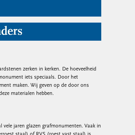
nders
ardstenen zerken in kerken. De hoeveelheid
monument iets speciaals. Door het
nument maken. Wij geven op de door ons
 deze materialen hebben.
l vele jaren glazen grafmonumenten. Vaak in
roest staal) of RVS (roest vast staal) is