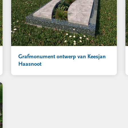
Grafmonument ontwerp van Keesjan
Haasnoot