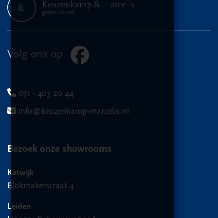
Volg ons op
071 - 403 20 44
info@keuzenkamp-marcelis.nl
Bezoek onze showrooms
Katwijk
Blokmakerstraat 4
Leiden