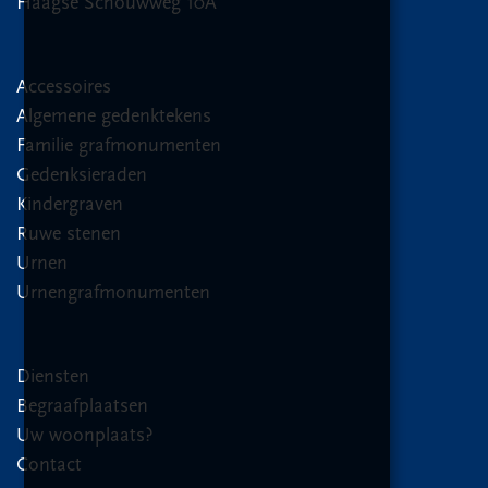
Haagse Schouwweg 10A
Accessoires
Algemene gedenktekens
Familie grafmonumenten
Gedenksieraden
Kindergraven
Ruwe stenen
Urnen
Urnengrafmonumenten
Diensten
Begraafplaatsen
Uw woonplaats?
Contact