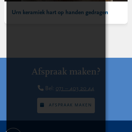
Urn keramiek hart op handen gedragen
Afspraak maken?
Bel:
071 – 403 20 44
AFSPRAAK MAKEN