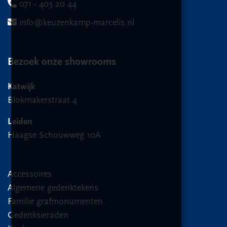
071 - 403 20 44
info@keuzenkamp-marcelis.nl
Bezoek onze showrooms
Katwijk
Blokmakerstraat 4
Leiden
Haagse Schouwweg 10A
Accessoires
Algemene gedenktekens
Familie grafmonumenten
Gedenksieraden