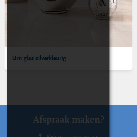
Urn glas zilverkleurig
Afspraak maken?