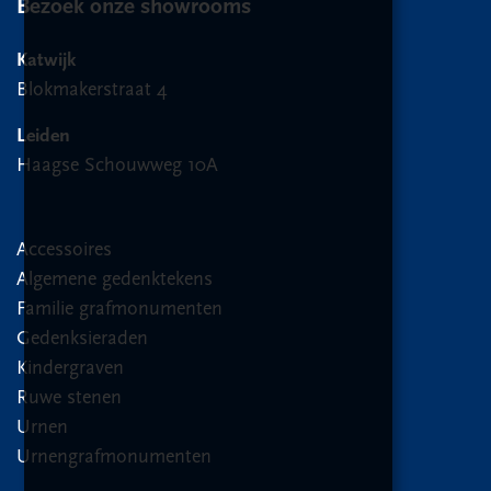
Bezoek onze showrooms
Katwijk
Blokmakerstraat 4
Leiden
Haagse Schouwweg 10A
Accessoires
Algemene gedenktekens
Familie grafmonumenten
Gedenksieraden
Kindergraven
Ruwe stenen
Urnen
Urnengrafmonumenten