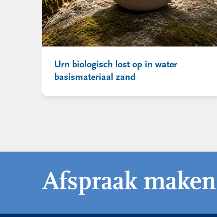
Urn biologisch lost op in water
basismateriaal zand
Afspraak maken