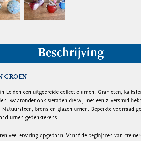
Beschrijving
N GROEN
in Leiden een uitgebreide collectie urnen. Granieten, kalks
aden. Waaronder ook sieraden die wij met een zilversmid heb
an. Natuursteen, brons en glazen urnen. Beperkte voorraad g
rraad urnen-gedenktekens.
aren veel ervaring opgedaan. Vanaf de beginjaren van cremere