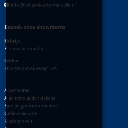
info@keuzenkamp-marcelis.nl
Bezoek onze showrooms
Katwijk
Blokmakerstraat 4
Leiden
Haagse Schouwweg 10A
Accessoires
Algemene gedenktekens
Familie grafmonumenten
Gedenksieraden
Kindergraven