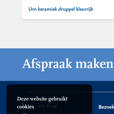
Urn keramiek druppel kleurrijk
Afspraak maken
Deze website gebruikt
071 - 403 20 44
cookies
Bezoe