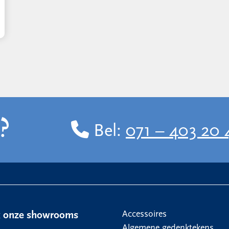
?
Bel:
071 – 403 20 
Accessoires
k onze showrooms
Algemene gedenktekens