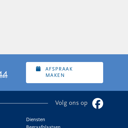
AFSPRAAK
44
MAKEN
Volg ons op
Diensten
Begraafplaatsen