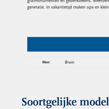
grafmonumenten en gedenktekens. Meerdere ge
generatie. In vakantietijd maken opa en klei
Bruin
Kleur
Soortgelijke mode