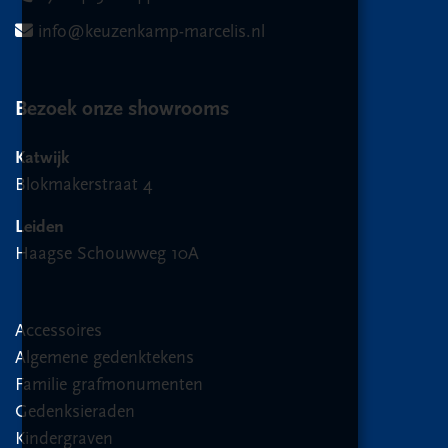
info@keuzenkamp-marcelis.nl
Bezoek onze showrooms
Katwijk
Blokmakerstraat 4
Leiden
Haagse Schouwweg 10A
Accessoires
Algemene gedenktekens
Familie grafmonumenten
Gedenksieraden
Kindergraven