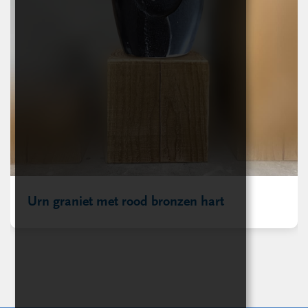
Urn graniet met rood bronzen hart