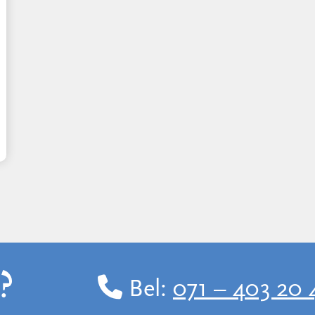
?
Bel:
071 – 403 20 