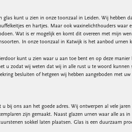
en glas kunt u zien in onze toonzaal in Leiden. Wij hebben
nuffelkeitjes en hartjes. Maar ook waxinelichthouders waar 
opdoen. Wat is er mogelijk en komt dit overeen met mijn we
soorten. In onze toonzaal in Katwijk is het aanbod urnen kl
 Hierdoor kunt u zien waar u aan toe bent en op deze manier
t u zodat wij weten dat wij in alle rust u te woord kunnen s
liekring besluiten of hetgeen wij hebben aangeboden met 
u bij ons aan het goede adres. Wij ontwerpen al vele jaren 
mplaren zijn gemaakt. Naast glazen urnen waar alle as in p
atuurstenen sokkel laten plaatsen. Glas is een duurzaam pro