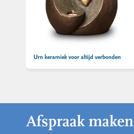
Urn keramiek voor altijd verbonden
Afspraak maken