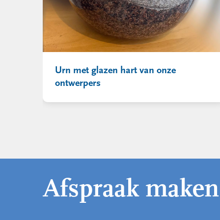
Urn met glazen hart van onze
ontwerpers
Afspraak maken