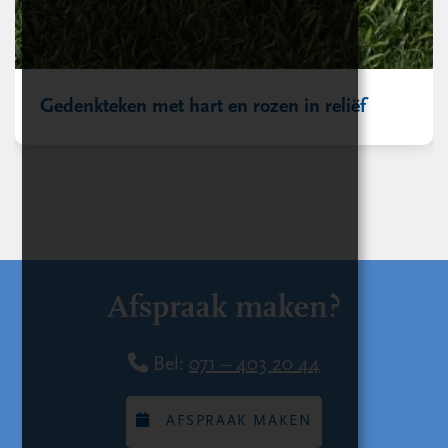
Gedenkteken met hart en rozen in reliëf
Afspraak maken?
Bel:
071 – 403 20 44
AFSPRAAK MAKEN