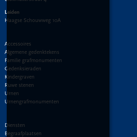
Leiden
Haagse Schouwweg 10A
Accessoires
Algemene gedenktekens
Familie grafmonumenten
Gedenksieraden
Kindergraven
Ruwe stenen
Urnen
Urnengrafmonumenten
Diensten
Begraafplaatsen