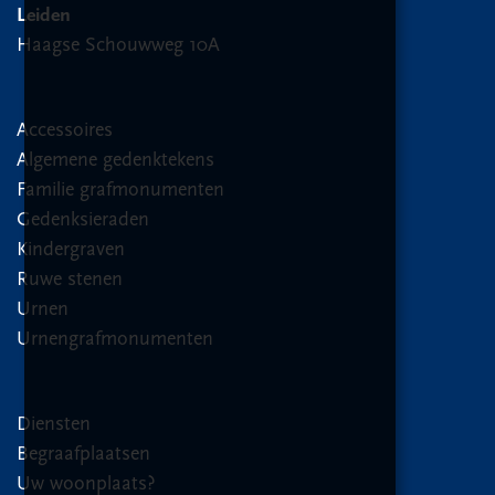
Leiden
Haagse Schouwweg 10A
Accessoires
Algemene gedenktekens
Familie grafmonumenten
Gedenksieraden
Kindergraven
Ruwe stenen
Urnen
Urnengrafmonumenten
Diensten
Begraafplaatsen
Uw woonplaats?