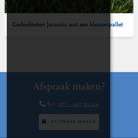
Gedenkteken Jurassic wat een kleurenpallet
Afspraak maken?
Bel:
071 – 403 20 44
AFSPRAAK MAKEN