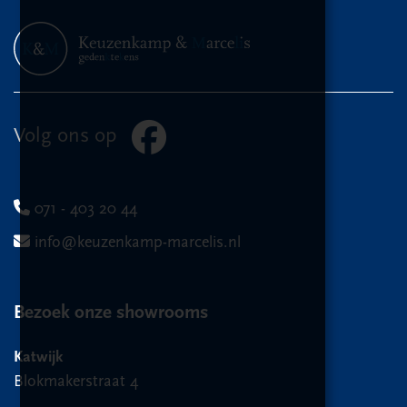
Volg ons op
071 - 403 20 44
info@keuzenkamp-marcelis.nl
Bezoek onze showrooms
Katwijk
Blokmakerstraat 4