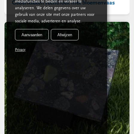
mediafuncties te bieden en verkeer te
Gedenkteken rechthoek met bloemenvaas
analyseren. We delen gegevens over uw
gebruik van onze site met onze partners voor
sociale media, adverteren en analyse.
Aanvaarden
Afwijzen
Privacy