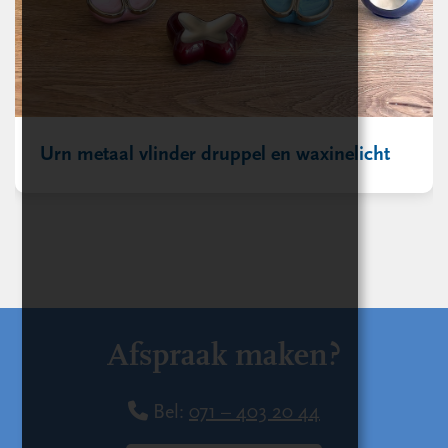
Urn metaal vlinder druppel en waxinelicht
Afspraak maken?
Bel:
071 – 403 20 44