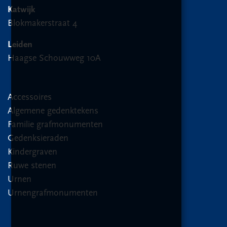
Katwijk
Blokmakerstraat 4
Leiden
Haagse Schouwweg 10A
Accessoires
Algemene gedenktekens
Familie grafmonumenten
Gedenksieraden
Kindergraven
Ruwe stenen
Urnen
Urnengrafmonumenten