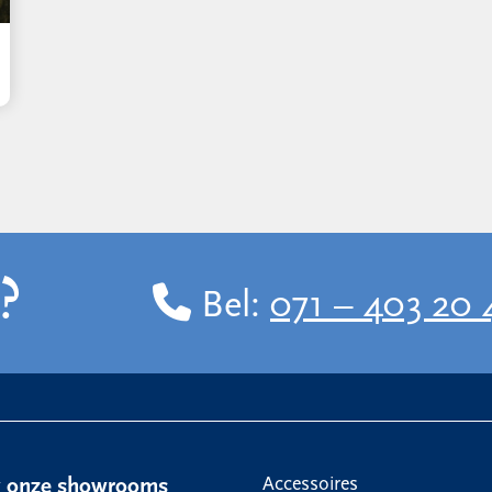
?
Bel:
071 – 403 20 
Accessoires
k onze showrooms