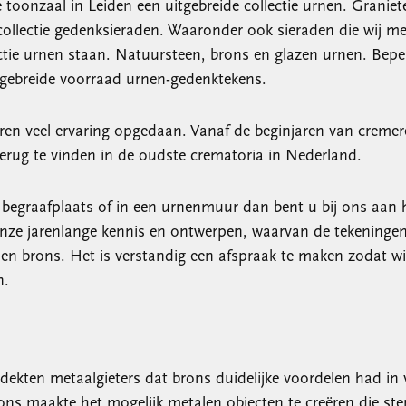
e toonzaal in Leiden een uitgebreide collectie urnen. Granie
collectie gedenksieraden. Waaronder ook sieraden die wij m
ectie urnen staan. Natuursteen, brons en glazen urnen. Bep
itgebreide voorraad urnen-gedenktekens.
aren veel ervaring opgedaan. Vanaf de beginjaren van cremere
erug te vinden in de oudste crematoria in Nederland.
e begraafplaats of in een urnenmuur dan bent u bij ons aan 
nze jarenlange kennis en ontwerpen, waarvan de tekeningen 
n brons. Het is verstandig een afspraak te maken zodat wi
n.
dekten metaalgieters dat brons duidelijke voordelen had in v
rons maakte het mogelijk metalen objecten te creëren die s