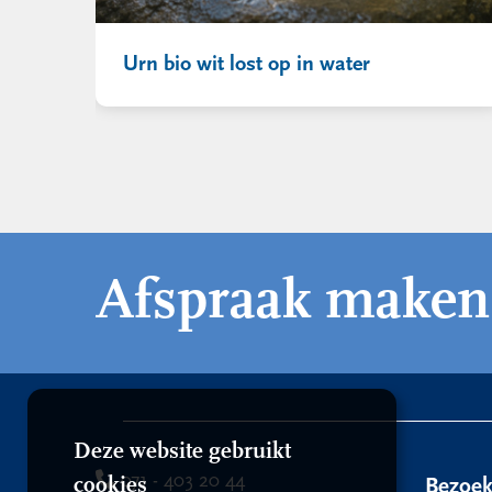
Urn bio wit lost op in water
Afspraak maken
Deze website gebruikt
071 - 403 20 44
cookies
Bezoe