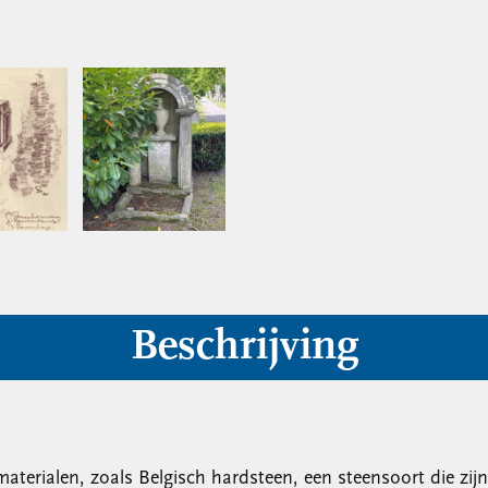
Beschrijving
materialen, zoals Belgisch hardsteen, een steensoort die zi