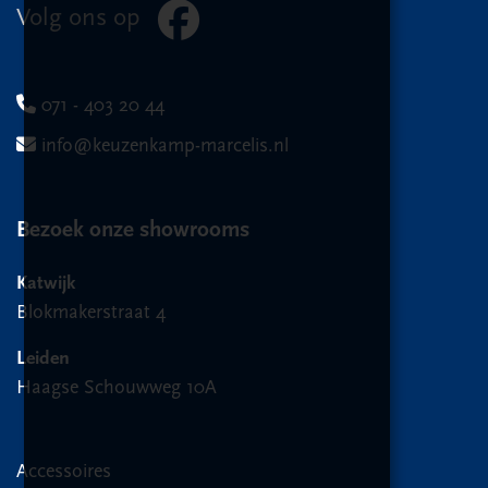
Volg ons op
071 - 403 20 44
info@keuzenkamp-marcelis.nl
Bezoek onze showrooms
Katwijk
Blokmakerstraat 4
Leiden
Haagse Schouwweg 10A
Accessoires