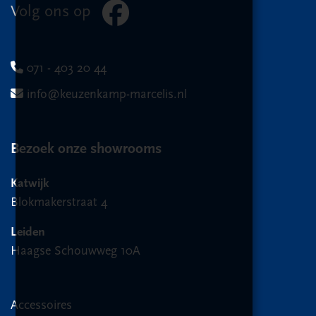
Volg ons op
071 - 403 20 44
info@keuzenkamp-marcelis.nl
Bezoek onze showrooms
Katwijk
Blokmakerstraat 4
Leiden
Haagse Schouwweg 10A
Accessoires