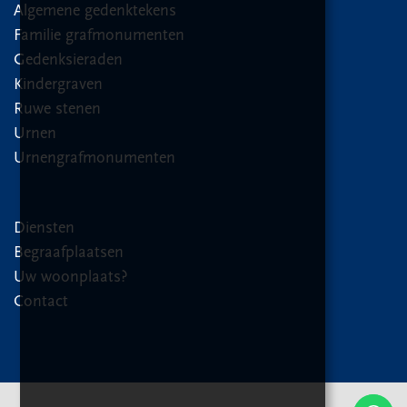
Algemene gedenktekens
Familie grafmonumenten
Gedenksieraden
Kindergraven
Ruwe stenen
Urnen
Urnengrafmonumenten
Diensten
Begraafplaatsen
Uw woonplaats?
Contact