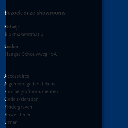
Bezoek onze showrooms
Katwijk
Blokmakerstraat 4
Leiden
Haagse Schouwweg 10A
Accessoires
Algemene gedenktekens
Familie grafmonumenten
Gedenksieraden
Kindergraven
Ruwe stenen
Urnen