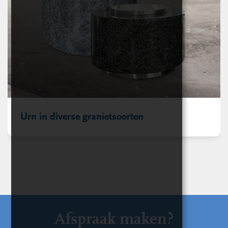
Urn in diverse granietsoorten
Afspraak maken?