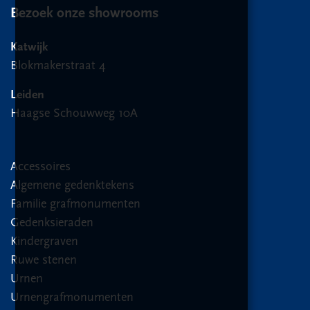
Bezoek onze showrooms
Katwijk
Blokmakerstraat 4
Leiden
Haagse Schouwweg 10A
Accessoires
Algemene gedenktekens
Familie grafmonumenten
Gedenksieraden
Kindergraven
Ruwe stenen
Urnen
Urnengrafmonumenten