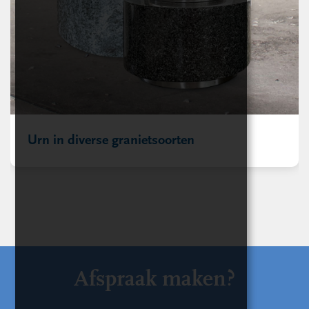
Urn in diverse granietsoorten
Afspraak maken?