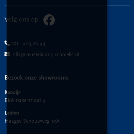
Volg ons op
071 - 403 20 44
info@keuzenkamp-marcelis.nl
Bezoek onze showrooms
Katwijk
Blokmakerstraat 4
Leiden
Haagse Schouwweg 10A