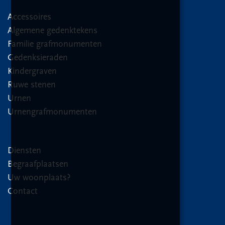
Accessoires
Algemene gedenktekens
Familie grafmonumenten
Gedenksieraden
Kindergraven
Ruwe stenen
Urnen
Urnengrafmonumenten
Diensten
Begraafplaatsen
Uw woonplaats?
Contact