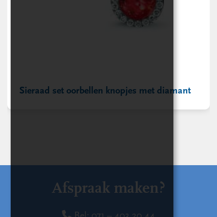
Sieraad set oorbellen knopjes met diamant
Afspraak maken?
Bel:
071 – 403 20 44