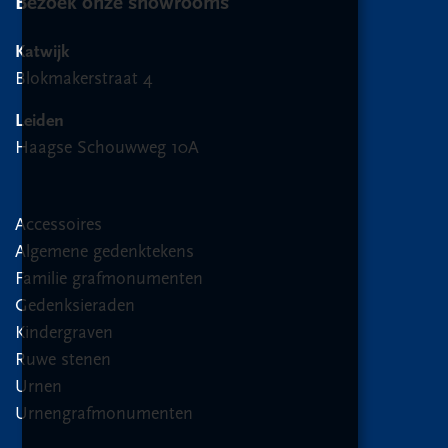
Bezoek onze showrooms
Katwijk
Blokmakerstraat 4
Leiden
Haagse Schouwweg 10A
Accessoires
Algemene gedenktekens
Familie grafmonumenten
Gedenksieraden
Kindergraven
Ruwe stenen
Urnen
Urnengrafmonumenten