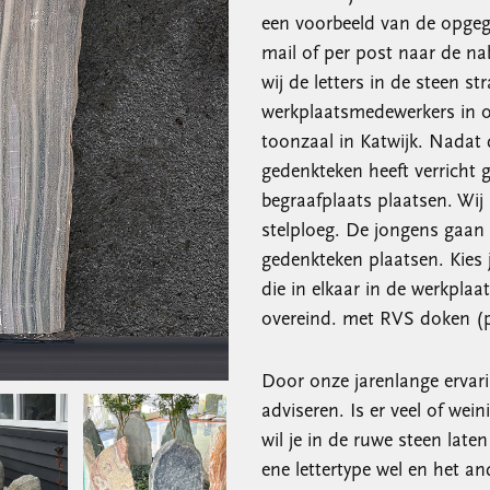
een voorbeeld van de opgege
mail of per post naar de n
wij de letters in de steen s
werkplaatsmedewerkers in on
toonzaal in Katwijk. Nadat
gedenkteken heeft verricht
begraafplaats plaatsen. Wij
stelploeg. De jongens gaan
gedenkteken plaatsen. Kies 
die in elkaar in de werkplaa
overeind. met RVS doken (p
Door onze jarenlange ervar
adviseren. Is er veel of wei
wil je in de ruwe steen lat
ene lettertype wel en het a