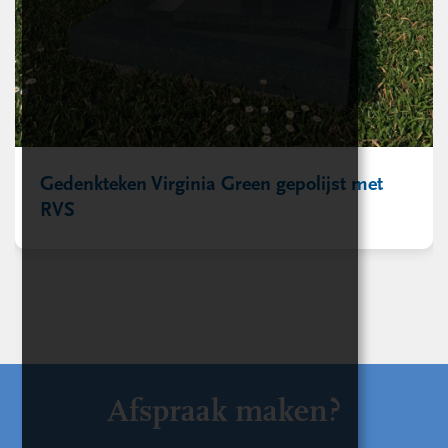
Gedenkteken Virginia Green gepolijst met
RVS
Afspraak maken?