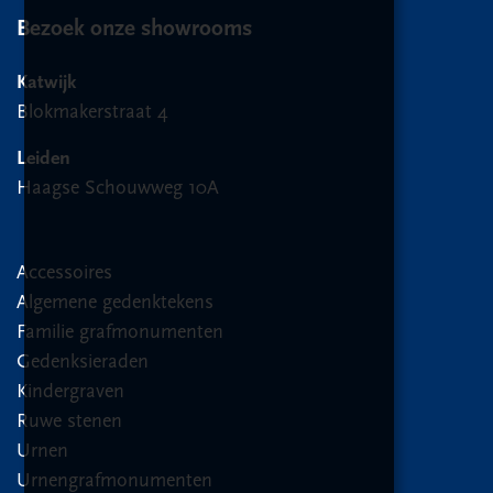
Bezoek onze showrooms
Katwijk
Blokmakerstraat 4
Leiden
Haagse Schouwweg 10A
Accessoires
Algemene gedenktekens
Familie grafmonumenten
Gedenksieraden
Kindergraven
Ruwe stenen
Urnen
Urnengrafmonumenten