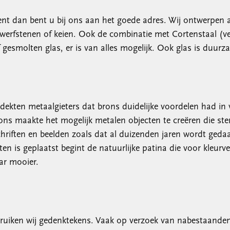
t dan bent u bij ons aan het goede adres. Wij ontwerpen a
werfstenen of keien. Ook de combinatie met Cortenstaal (ver
f gesmolten glas, er is van alles mogelijk. Ook glas is duurz
dekten metaalgieters dat brons duidelijke voordelen had in v
rons maakte het mogelijk metalen objecten te creëren die s
iften en beelden zoals dat al duizenden jaren wordt gedaan.
ten is geplaatst begint de natuurlijke patina die voor kleur
ar mooier.
bruiken wij gedenktekens. Vaak op verzoek van nabestaande