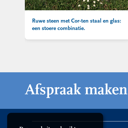
Ruwe steen met Cor-ten staal en glas:
een stoere combinatie.
Afspraak maken