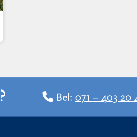
?
Bel:
071 – 403 20 