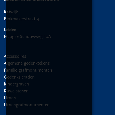
Katwijk
Blokmakerstraat 4
Leiden
Haagse Schouwweg 10A
Accessoires
Algemene gedenktekens
Familie grafmonumenten
Gedenksieraden
Kindergraven
Ruwe stenen
Urnen
Urnengrafmonumenten