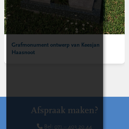
Grafmonument ontwerp van Keesjan
Haasnoot
Afspraak maken?
Bel:
071 – 403 20 44