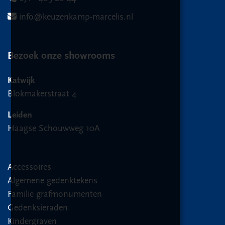
info@keuzenkamp-marcelis.nl
Bezoek onze showrooms
Katwijk
Blokmakerstraat 4
Leiden
Haagse Schouwweg 10A
Accessoires
Algemene gedenktekens
Familie grafmonumenten
Gedenksieraden
Kindergraven