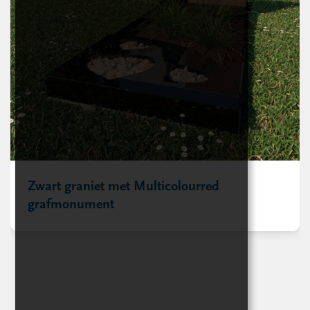
Zwart graniet met Multicolourred
grafmonument