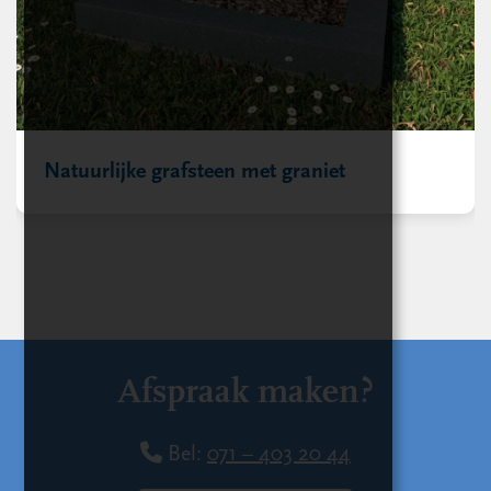
Natuurlijke grafsteen met graniet
Afspraak maken?
Bel:
071 – 403 20 44