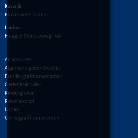
Katwijk
Blokmakerstraat 4
Leiden
Haagse Schouwweg 10A
Accessoires
Algemene gedenktekens
Familie grafmonumenten
Gedenksieraden
Kindergraven
Ruwe stenen
Urnen
Urnengrafmonumenten