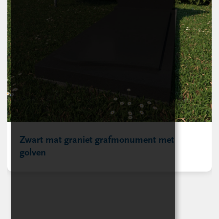
Zwart mat graniet grafmonument met
golven