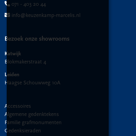
071 - 403 20 44
info@keuzenkamp-marcelis.nl
Bezoek onze showrooms
Katwijk
Blokmakerstraat 4
Leiden
Haagse Schouwweg 10A
Accessoires
Algemene gedenktekens
Familie grafmonumenten
Gedenksieraden