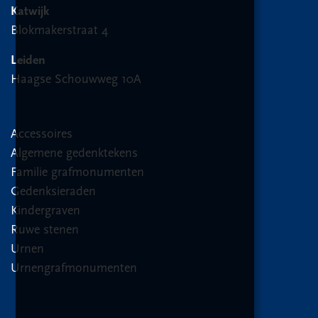
Katwijk
Blokmakerstraat 4
Leiden
Haagse Schouwweg 10A
Accessoires
Algemene gedenktekens
Familie grafmonumenten
Gedenksieraden
Kindergraven
Ruwe stenen
Urnen
Urnengrafmonumenten