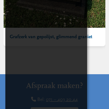
Grafzerk van gepolijst, glimmend graniet
Afspraak maken?
Bel:
071 – 403 20 44