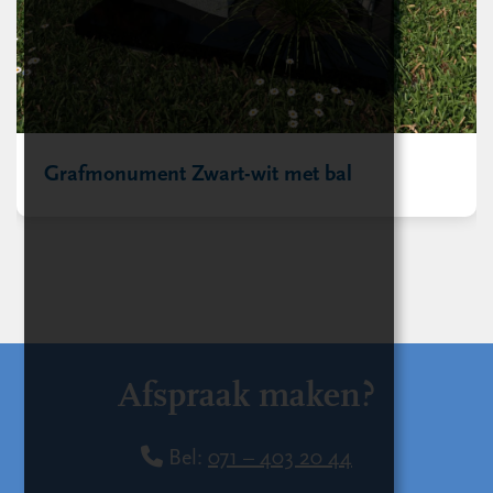
Grafmonument Zwart-wit met bal
Afspraak maken?
Bel:
071 – 403 20 44