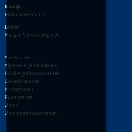
Katwijk
Blokmakerstraat 4
Leiden
Haagse Schouwweg 10A
Accessoires
Algemene gedenktekens
Familie grafmonumenten
Gedenksieraden
Kindergraven
Ruwe stenen
Urnen
Urnengrafmonumenten