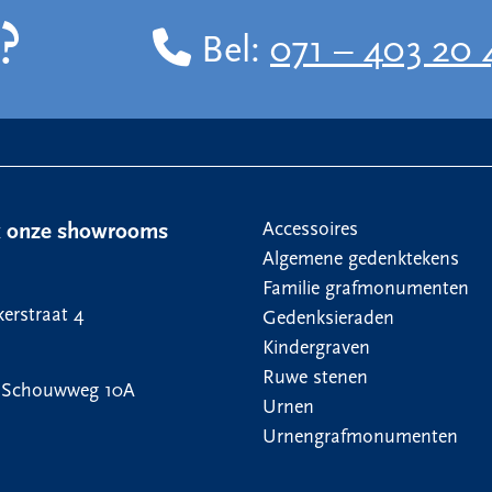
?
Bel:
071 – 403 20 
Accessoires
k onze showrooms
Algemene gedenktekens
Familie grafmonumenten
erstraat 4
Gedenksieraden
Kindergraven
Ruwe stenen
 Schouwweg 10A
Urnen
Urnengrafmonumenten