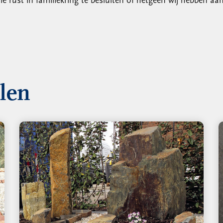
alle rust in familiekring te besluiten of hetgeen wij hebbe
llen