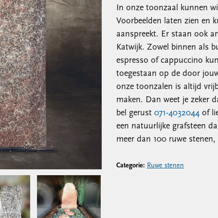
In onze toonzaal kunnen wij
Voorbeelden laten zien en kun
aanspreekt. Er staan ook an
Katwijk. Zowel binnen als b
espresso of cappuccino kunn
toegestaan op de door jouw
onze toonzalen is altijd vrij
maken. Dan weet je zeker dat
bel gerust
071-4032044
of l
een natuurlijke grafsteen d
meer dan 100 ruwe stenen, 
Categorie:
Ruwe stenen