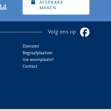
AFSPRAAK
44
MAKEN
Volg ons op
Diensten
Begraafplaatsen
Uw woonplaats?
Contact