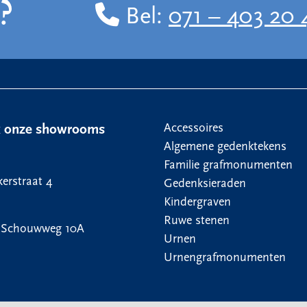
?
Bel:
071 – 403 20 
Accessoires
k onze showrooms
Algemene gedenktekens
Familie grafmonumenten
erstraat 4
Gedenksieraden
Kindergraven
Ruwe stenen
 Schouwweg 10A
Urnen
Urnengrafmonumenten