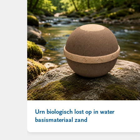
Urn biologisch lost op in water
basismateriaal zand