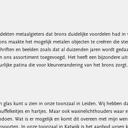
dekten metaalgieters dat brons duidelijke voordelen had in v
rons maakte het mogelijk metalen objecten te creëren die s
riften en beelden zoals dat al duizenden jaren wordt ged
 ons assortiment toegevoegd. Het heeft een bijzondere uitstr
rlijke patina die voor kleurverandering van het brons zorgt.
en glas kunt u zien in onze toonzaal in Leiden. Wij hebben
nuffelkeitjes en hartjes. Maar ook waxinelichthouders waar 
opdoen. Wat is er mogelijk en komt dit overeen met mijn we
soorten. In onze toonzaal in Katwijk is het aanbod urnen kle